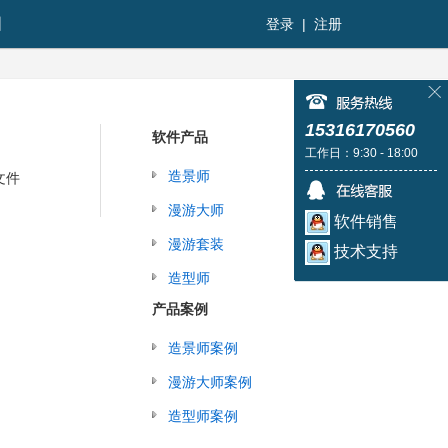
图
登录
|
注册
15316170560
软件产品
工作日：9:30 - 18:00
造景师
文件
漫游大师
软件销售
漫游套装
技术支持
造型师
产品案例
造景师案例
漫游大师案例
造型师案例