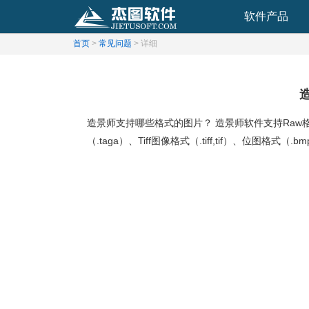
软件产品
首页
>
常见问题
> 详细
造景师支持哪些格式的图片？ 造景师软件支持Raw格式文件
（.taga）、Tiff图像格式（.tiff,tif）、位图格式（.b