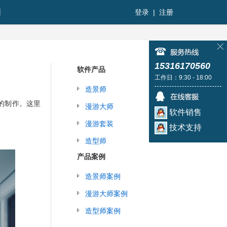
图
登录
|
注册
15316170560
软件产品
工作日：9:30 - 18:00
造景师
容的制作。这里
漫游大师
软件销售
漫游套装
技术支持
造型师
产品案例
造景师案例
漫游大师案例
造型师案例