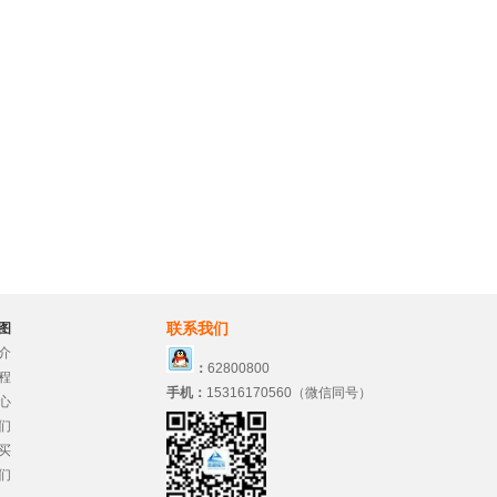
联系我们
图
介
：
62800800
程
手机：
15316170560（微信同号）
心
们
买
们